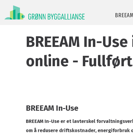
BREEA
BREEAM In-Use 
BREEAM-NOR for nybygg
Manual og v
online - Fullført
BREEAM Infrastructure
Finn AP og r
BREEAM-NOR In-Use
For leverand
BREEAM Communities
BREEAM-NOR
BREEAM-hje
Ofte stilte 
BREEAM In-Use
BREEAM In-Use er et lavterskel forvaltningsverk
om å redusere driftskostnader, energiforbruk 