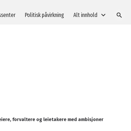
ssenter
Politisk påvirkning
Alt innhold
SØK
BREEAM-kurs
Taksonomi og bærekraftsrapportering
Klimagassberegninger i byggeprosjekter
E-læring: BREEAM In-Use revisorkurs
Medlemsarrangementer
Andre arrangement
 eiere, forvaltere og leietakere med ambisjoner