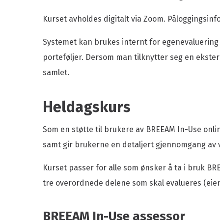
Kurs i grønn eiendomsdrift
Medlemsfor
Kurset avholdes digitalt via Zoom. Påloggingsinfo
Årets grønne driftsteam
Medlemspris
BREEAM-NOR In-Use
Medlemsarr
Systemet kan brukes internt for egenevaluering 
Grønn driftskonferanse
Våre medle
porteføljer. Dersom man tilknytter seg en ekstern
samlet.
Fang energityven
Grønt podiu
Heldagskurs
Som en støtte til brukere av BREEAM In-Use onli
samt gir brukerne en detaljert gjennomgang av 
Presse og logo
BREEAM-hjelp
Kurset passer for alle som ønsker å ta i bruk B
Finn en ansatt
tre overordnede delene som skal evalueres (eien
BREEAM In-Use assessor