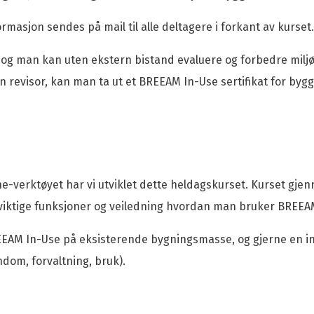
deler
Månedens prosjekt
rmasjon sendes på mail til alle deltagere i forkant av kurset.
er
Politisk påvirkning
angementer
Lederartikler
og man kan uten ekstern bistand evaluere og forbedre miljø
mmer
Nyhetsrom
 revisor, kan man ta ut et BREEAM In-Use sertifikat for bygge
m
Meld deg på nyhetsbrev
ne-verktøyet har vi utviklet dette heldagskurset. Kurset g
viktige funksjoner og veiledning hvordan man bruker BREEAM
REEAM In-Use på eksisterende bygningsmasse, og gjerne en i
dom, forvaltning, bruk).