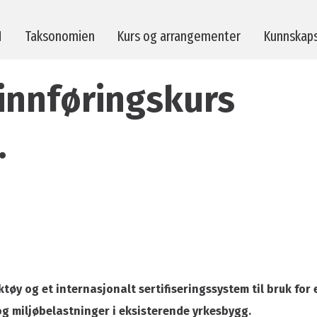
M
Taksonomien
Kurs og arrangementer
Kunnskap
innføringskurs
erktøy
Strakstiltak
.
evisorer
Taksonomien
ører av byggeprodukter
Prosjekter
-prosjekter
Publikasjoner
lp
Se tidligere foredrag
spørsmål
Kvalitetsrosen
tøy og et internasjonalt sertifiseringssystem til bruk for
og miljøbelastninger i eksisterende yrkesbygg.