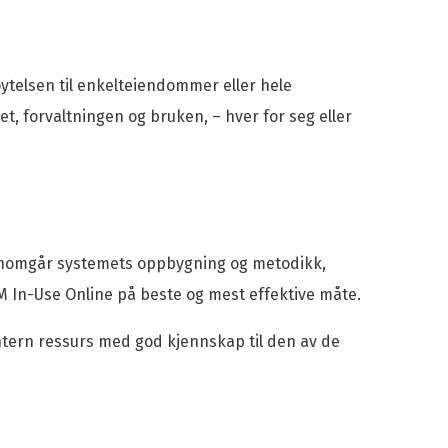
Våre ansatte
Vårt styre
Strategi 2026-2030
ytelsen til enkelteiendommer eller hele
Handlingsplan 2025
t, forvaltningen og bruken, – hver for seg eller
Årsrapport
Våre vedtekter
jennomgår systemets oppbygning og metodikk,
 In-Use Online på beste og mest effektive måte.
ntern ressurs med god kjennskap til den av de