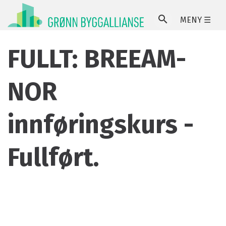
MENY ☰
SØ
FULLT: BREEAM-
NOR
innføringskurs -
Fullført.