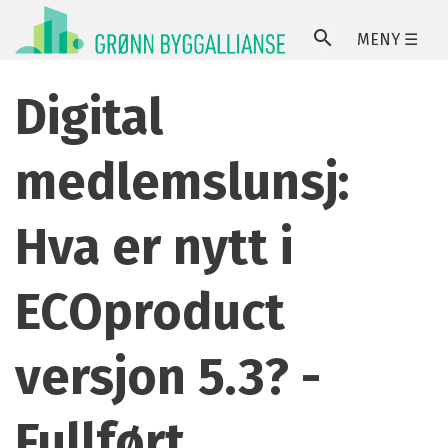
MENY ☰
SØ
Digital
medlemslunsj:
Hva er nytt i
ECOproduct
versjon 5.3? -
Fullført.