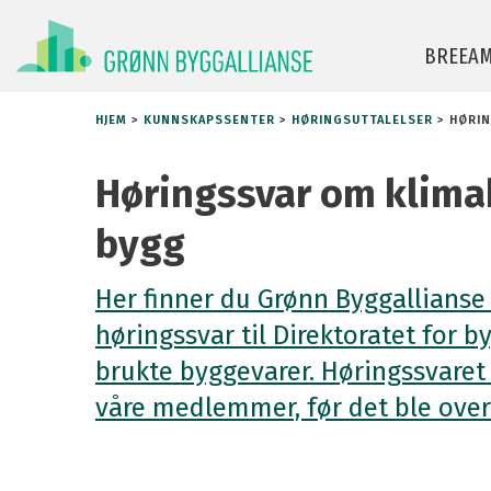
BREEA
HJEM
>
KUNNSKAPSSENTER
>
HØRINGSUTTALELSER
>
HØRIN
BREEAM-NOR for nybygg
Manual og v
Høringssvar om klimab
BREEAM Infrastructure
Finn AP og r
bygg
BREEAM-NOR In-Use
For leverand
Her finner du Grønn Byggallianse 
BREEAM Communities
BREEAM-NOR
høringssvar til Direktoratet for 
BREEAM-hje
brukte byggevarer. Høringssvaret 
Ofte stilte 
våre medlemmer, før det ble over