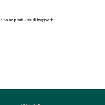
Våre ansatte
Vårt styre
Strategi 2026-2030
sjon av produkter til byggverk.
Handlingsplan 2025
Årsrapport
Våre vedtekter