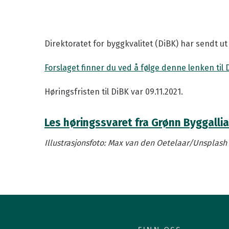
Kurs i grønn eiendomsdrift
Medlemsfor
Årets grønne driftsteam
Medlemspris
BREEAM-NOR In-Use
Medlemsarr
Direktoratet for byggkvalitet (DiBK) har sendt 
Grønn driftskonferanse
Våre medle
Forslaget finner du ved å følge denne lenken til 
Fang energityven
Grønt podiu
Høringsfristen til DiBK var 09.11.2021.
Les høringssvaret fra Grønn Byggalli
Illustrasjonsfoto: Max van den Oetelaar/Unsplash
Presse og logo
BREEAM-hjelp
Finn en ansatt