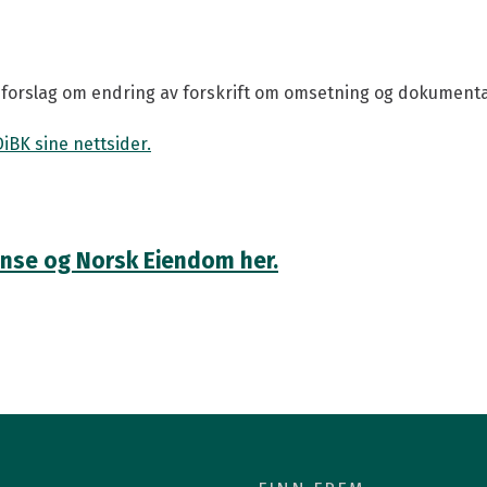
deler
Månedens prosjekt
er
Politisk påvirkning
angementer
Lederartikler
ut forslag om endring av forskrift om omsetning og dokumenta
mmer
Nyhetsrom
DiBK sine nettsider.
m
Meld deg på nyhetsbrev
anse og Norsk Eiendom her.