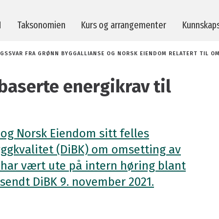
M
Taksonomien
Kurs og arrangementer
Kunnskap
GSSVAR FRA GRØNN BYGGALLIANSE OG NORSK EIENDOM RELATERT TIL O
erktøy
Strakstiltak
aserte energikrav til
evisorer
Taksonomien
ører av byggeprodukter
Prosjekter
og Norsk Eiendom sitt felles
-prosjekter
Publikasjoner
byggkvalitet (DiBK) om omsetting av
lp
Se tidligere foredrag
har vært ute på intern høring blant
spørsmål
Kvalitetsrosen
sendt DiBK 9. november 2021.