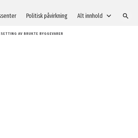
ssenter
Politisk påvirkning
Alt innhold
SØK
MSETTING AV BRUKTE BYGGEVARER
BREEAM-kurs
Taksonomi og bærekraftsrapportering
Klimagassberegninger i byggeprosjekter
E-læring: BREEAM In-Use revisorkurs
Medlemsarrangementer
Andre arrangement