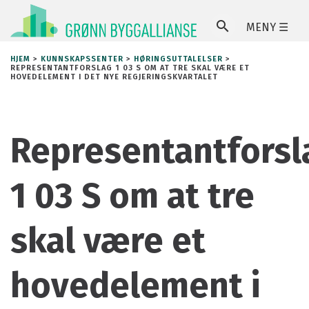
MENY ☰
SØ
HJEM
>
KUNNSKAPSSENTER
>
HØRINGSUTTALELSER
>
REPRESENTANTFORSLAG 1 03 S OM AT TRE SKAL VÆRE ET
HOVEDELEMENT I DET NYE REGJERINGSKVARTALET
Representantforsl
1 03 S om at tre
skal være et
hovedelement i