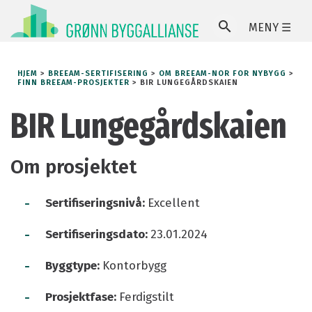
MENY ☰
SØ
HJEM
>
BREEAM-SERTIFISERING
>
OM BREEAM-NOR FOR NYBYGG
>
FINN BREEAM-PROSJEKTER
>
BIR LUNGEGÅRDSKAIEN
BIR Lungegårdskaien
Om prosjektet
-
Sertifiseringsnivå:
Excellent
-
Sertifiseringsdato:
23.01.2024
-
Byggtype:
Kontorbygg
-
Prosjektfase:
Ferdigstilt