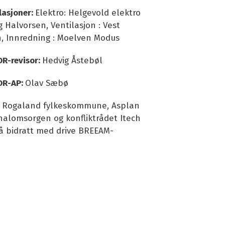
lasjoner:
Elektro: Helgevold elektro
ig Halvorsen, Ventilasjon : Vest
n, Innredning : Moelven Modus
R-revisor:
Hedvig Åstebøl
OR-AP:
Olav Sæbø
:
Rogaland fylkeskommune, Asplan
inalomsorgen og konfliktrådet Itech
å bidratt med drive BREEAM-