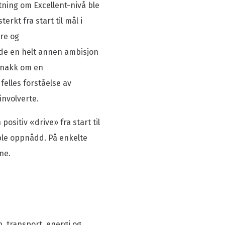
tning om Excellent-nivå ble
erkt fra start til mål i
ere og
de en helt annen ambisjon
 snakk om en
felles forståelse av
involverte.
ositiv «drive» fra start til
t ble oppnådd. På enkelte
ne.
n, transport, energi og