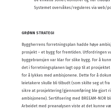
Systemet overvåkes/reguleres via web/pc
GRØNN STRATEGI
Byggherrens forretningsplan hadde høye ambis
prosjekt – et bygg for fremtiden. Utfordringen 
byggebransjen var klar for slike bygg. For å ku
det i forretningsplanen lagt opp til at prosjekte
for å lykkes med ambisjonene. Dette for å doku
leietakere skulle bli tilbudt (som skilte seg ut fr
sikre at prosjektering/gjennomføring ble gjort rikt
ambisjonene). Sertifisering med BREEAM-NOR ble
Arbeidet med preanalysen viste at det kunne v