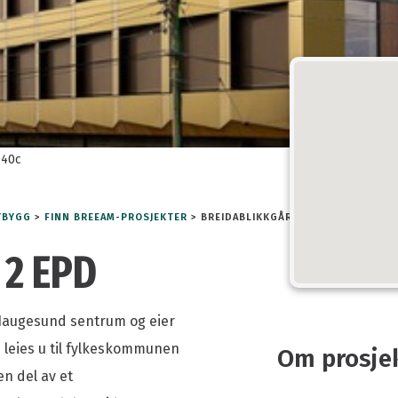
deler
Månedens prosjekt
er
Politisk påvirkning
angementer
Lederartikler
mmer
Nyhetsrom
m
Meld deg på nyhetsbrev
040c
YBYGG
>
FINN BREEAM-PROSJEKTER
>
BREIDABLIKKGÅRDEN 2 EPD
 2 EPD
i Haugesund sentrum og eier
 leies u til fylkeskommunen
Om prosje
en del av et