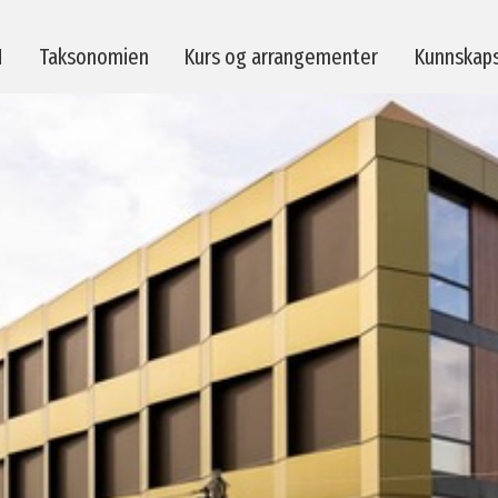
M
Taksonomien
Kurs og arrangementer
Kunnskap
erktøy
Strakstiltak
evisorer
Taksonomien
ører av byggeprodukter
Prosjekter
-prosjekter
Publikasjoner
lp
Se tidligere foredrag
spørsmål
Kvalitetsrosen