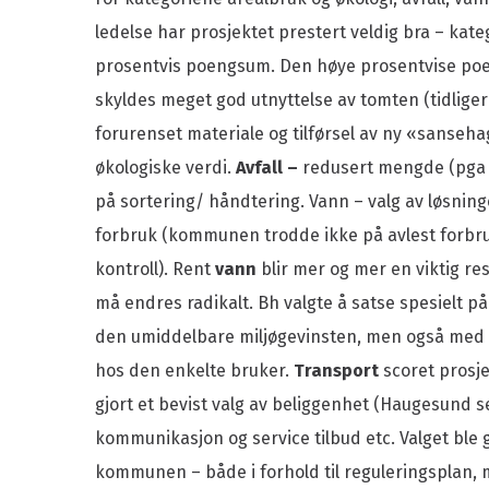
ledelse har prosjektet prestert veldig bra – kat
prosentvis poengsum. Den høye prosentvise p
skyldes meget god utnyttelse av tomten (tidliger
forurenset materiale og tilførsel av ny «sanseh
økologiske verdi.
Avfall –
redusert mengde (pga 
på sortering/ håndtering. Vann – valg av løsninge
forbruk (kommunen trodde ikke på avlest forb
kontroll). Rent
vann
blir mer og mer en viktig re
må endres radikalt. Bh valgte å satse spesielt p
den umiddelbare miljøgevinsten, men også med 
hos den enkelte bruker.
Transport
scoret prosje
gjort et bevist valg av beliggenhet (Haugesund sen
kommunikasjon og service tilbud etc. Valget ble 
kommunen – både i forhold til reguleringsplan,