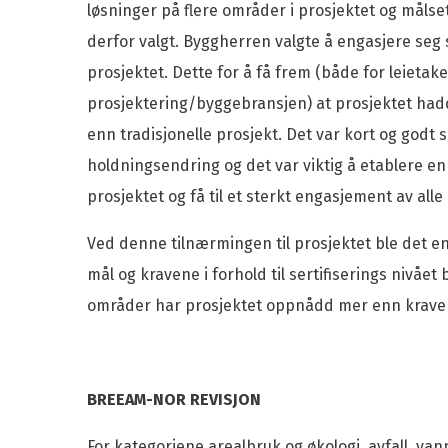
løsninger på flere områder i prosjektet og målse
derfor valgt. Byggherren valgte å engasjere seg st
prosjektet. Dette for å få frem (både for leietak
prosjektering/byggebransjen) at prosjektet had
enn tradisjonelle prosjekt. Det var kort og godt
holdningsendring og det var viktig å etablere en 
prosjektet og få til et sterkt engasjement av alle 
Ved denne tilnærmingen til prosjektet ble det en p
mål og kravene i forhold til sertifiserings nivåe
områder har prosjektet oppnådd mer enn krave
BREEAM-NOR REVISJON
For kategoriene arealbruk og økologi, avfall, van