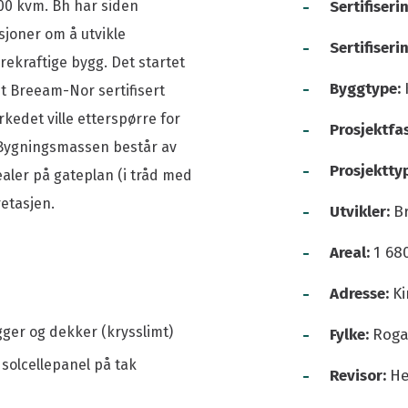
-
00 kvm. Bh har siden
Sertifiseri
sjoner om å utvikle
-
Sertifiser
kraftige bygg. Det startet
-
Byggtype:
t Breeam-Nor sertifisert
rkedet ville etterspørre for
-
Prosjektfa
 Bygningsmassen består av
-
Prosjektty
realer på gateplan (i tråd med
etasjen.
-
Utvikler:
B
-
Areal:
1 68
-
Adresse:
K
-
gger og dekker (krysslimt)
Fylke:
Roga
 solcellepanel på tak
-
Revisor:
He