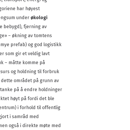
egoriene har høyest
oengsum under
økologi
e bebygd), fjerning av
age» – økning av tomtens
mye prefab) og god logistikk
r som gir et veldig lavt
ruk – måtte komme på
ssurs og holdning til forbruk
å dette området på grunn av
tanke på å endre holdninger
ktet høyt på fordi det ble
trum) i forhold til offentlig
gjort i samråd med
 men også i direkte møte med