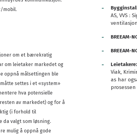
-
Bygginstal
/mobil.
AS, VVS : S
ventilasjo
-
BREEAM-NO
-
BREEAM-N
joner om et bærekratig
-
Leietakere
var om leietaker markedet og
Viak, Krim
nne oppnå målsettingen ble
as har ogs
t måtte settes i et «system»
prosessen
mentere hva potensielle
a resten av markedet) og for å
ig (i forhold til
 da valgt som løsning.
ære mulig å oppnå gode