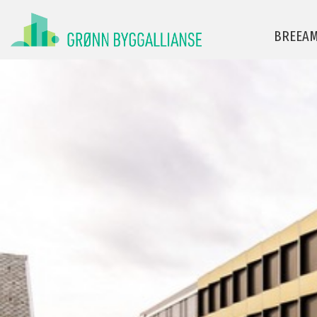
BREEA
BREEAM-NOR for nybygg
Manual og v
BREEAM Infrastructure
Finn AP og r
BREEAM-NOR In-Use
For leverand
BREEAM Communities
BREEAM-NOR
BREEAM-hje
Ofte stilte 