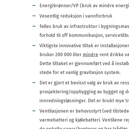
Energibrønner/VP (bruk av mindre energi 
Vesentlig reduksjon i vannforbruk
Felles bruk av infrastruktur i bygningsmas
forhold til off kommunikasjon, servicetilbu
Viktigste innovative tiltak er installasjon
bruker 200 000 liter
mindre
rent drikke v
Dette tiltaket er gjennomført ved å instal
stede for et vanlig gravitasjon system.
Det er gjort et bevisst valg av bruk av res
prosjektering/oppbygging av bygget og det
innredningsløsninger. Det er brukt mye tr
Ventilasjonen er behovsstyrt (ved tilsted
varmebatteri og kjølebatteri. Ventilene re
de enkelte soner/kontorer og har trådlø