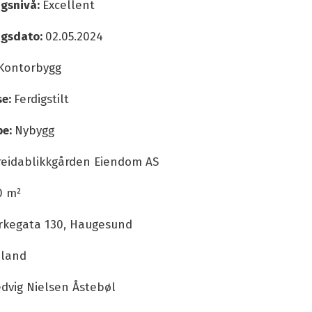
ngsnivå:
Excellent
ingsdato:
02.05.2024
Kontorbygg
se:
Ferdigstilt
pe:
Nybygg
reidablikkgården Eiendom AS
0 m²
irkegata 130, Haugesund
land
dvig Nielsen Åstebøl