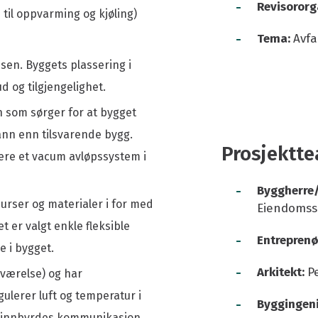
-
Revisororg
til oppvarming og kjøling)
-
Tema:
Avfa
sen. Byggets plassering i
d og tilgjengelighet.
en som sørger for at bygget
ann enn tilsvarende bygg.
Prosjektt
lere et vacum avløpssystem i
-
Byggherre/
surser og materialer i for med
Eiendomss
 er valgt enkle fleksible
-
Entreprenø
e i bygget.
-
Arkitekt:
P
eværelse) og har
gulerer luft og temperatur i
-
Byggingeni
s innbyrdes kommunikasjon.