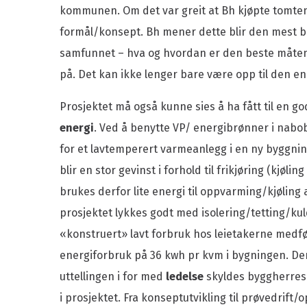
kommunen. Om det var greit at Bh kjøpte tomten 
formål/konsept. Bh mener dette blir den mest b
samfunnet – hva og hvordan er den beste måten
på. Det kan ikke lenger bare være opp til den e
Prosjektet må også kunne sies å ha fått til en go
energi
. Ved å benytte VP/ energibrønner i nabob
for et lavtemperert varmeanlegg i en ny byggni
blir en stor gevinst i forhold til frikjøring (kjøli
brukes derfor lite energi til oppvarming/kjøling av
prosjektet lykkes godt med isolering/tetting/k
«konstruert» lavt forbruk hos leietakerne medfør
energiforbruk på 36 kwh pr kvm i bygningen. D
uttellingen i for med
ledelse
skyldes byggherres 
i prosjektet. Fra konseptutvikling til prøvedrift/o