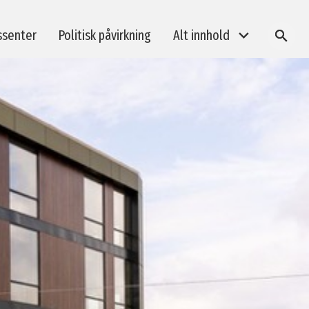
ssenter
Politisk påvirkning
Alt innhold
SØK
BREEAM-kurs
Taksonomi og bærekraftsrapportering
Klimagassberegninger i byggeprosjekter
E-læring: BREEAM In-Use revisorkurs
Medlemsarrangementer
Andre arrangement