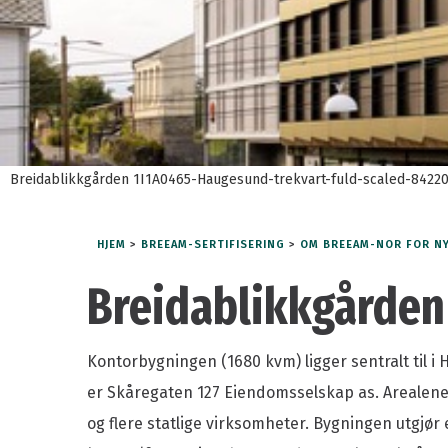
Kurs i grønn eiendomsdrift
Medlemsfor
Årets grønne driftsteam
Medlemspris
BREEAM-NOR In-Use
Medlemsarr
Grønn driftskonferanse
Våre medle
Fang energityven
Grønt podiu
Breidablikkgården 1I1A0465-Haugesund-trekvart-fuld-scaled-8422
HJEM
>
BREEAM-SERTIFISERING
>
OM BREEAM-NOR FOR N
Breidablikkgården
Presse og logo
BREEAM-hjelp
Kontorbygningen (1680 kvm) ligger sentralt til 
Finn en ansatt
er Skåregaten 127 Eiendomsselskap as. Arealene
og flere statlige virksomheter. Bygningen utgjør 