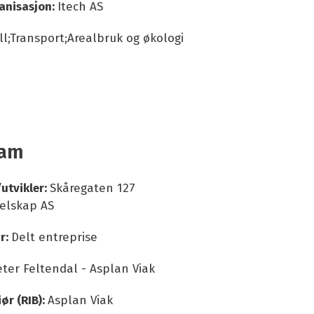
anisasjon:
Itech AS
ll;Transport;Arealbruk og økologi
eam
utvikler:
Skåregaten 127
elskap AS
r:
Delt entreprise
eter Feltendal - Asplan Viak
ør (RIB):
Asplan Viak