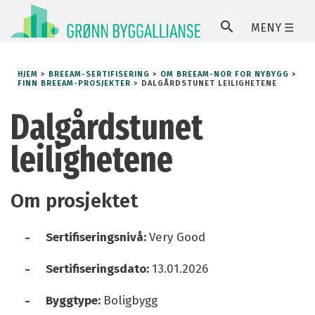
MENY ☰
SØ
HJEM
>
BREEAM-SERTIFISERING
>
OM BREEAM-NOR FOR NYBYGG
>
FINN BREEAM-PROSJEKTER
>
DALGÅRDSTUNET LEILIGHETENE
Dalgårdstunet
leilighetene
Om prosjektet
-
Sertifiseringsnivå:
Very Good
-
Sertifiseringsdato:
13.01.2026
-
Byggtype:
Boligbygg