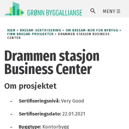
MENY ☰
SØ
HJEM
>
BREEAM-SERTIFISERING
>
OM BREEAM-NOR FOR NYBYGG
>
FINN BREEAM-PROSJEKTER
>
DRAMMEN STASJON BUSINESS
CENTER
Drammen stasjon
Business Center
Om prosjektet
-
Sertifiseringsnivå:
Very Good
-
Sertifiseringsdato:
22.01.2021
-
Byggtype:
Kontorbygg