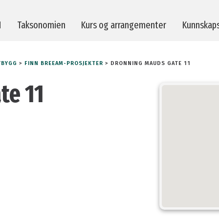
M
Taksonomien
Kurs og arrangementer
Kunnskap
YBYGG
>
FINN BREEAM-PROSJEKTER
>
DRONNING MAUDS GATE 11
erktøy
Strakstiltak
te 11
evisorer
Taksonomien
ører av byggeprodukter
Prosjekter
-prosjekter
Publikasjoner
lp
Se tidligere foredrag
spørsmål
Kvalitetsrosen