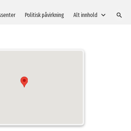
ssenter
Politisk påvirkning
Alt innhold
SØK
BREEAM-kurs
Taksonomi og bærekraftsrapportering
Klimagassberegninger i byggeprosjekter
E-læring: BREEAM In-Use revisorkurs
Medlemsarrangementer
Andre arrangement