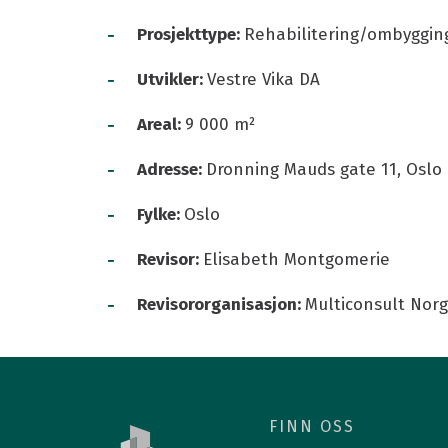
Kurs i grønn eiendomsdrift
Medlemsfor
-
Prosjekttype:
Rehabilitering/ombyggin
Årets grønne driftsteam
Medlemspris
-
BREEAM-NOR In-Use
Medlemsarr
Utvikler:
Vestre Vika DA
Grønn driftskonferanse
Våre medle
-
Areal:
9 000 m²
Fang energityven
Grønt podiu
-
Adresse:
Dronning Mauds gate 11, Oslo
-
Fylke:
Oslo
-
Revisor:
Elisabeth Montgomerie
Presse og logo
-
Revisororganisasjon:
Multiconsult Nor
BREEAM-hjelp
Finn en ansatt
FINN OSS