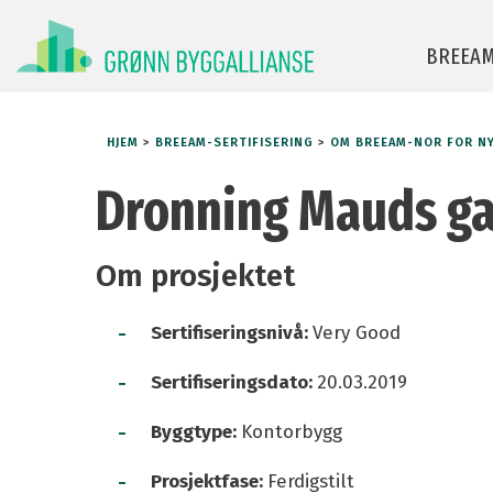
BREEA
HJEM
>
BREEAM-SERTIFISERING
>
OM BREEAM-NOR FOR N
BREEAM-NOR for nybygg
Manual og v
Dronning Mauds ga
BREEAM Infrastructure
Finn AP og r
BREEAM-NOR In-Use
For leverand
Om prosjektet
BREEAM Communities
BREEAM-NOR
-
Sertifiseringsnivå:
Very Good
BREEAM-hje
Ofte stilte 
-
Sertifiseringsdato:
20.03.2019
-
Byggtype:
Kontorbygg
-
Prosjektfase:
Ferdigstilt