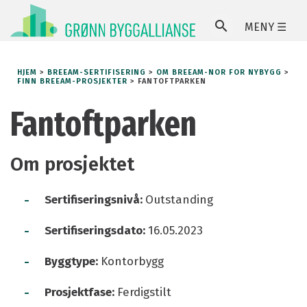
MENY ☰
SØ
HJEM
>
BREEAM-SERTIFISERING
>
OM BREEAM-NOR FOR NYBYGG
>
FINN BREEAM-PROSJEKTER
>
FANTOFTPARKEN
Fantoftparken
Om prosjektet
-
Sertifiseringsnivå:
Outstanding
-
Sertifiseringsdato:
16.05.2023
-
Byggtype:
Kontorbygg
-
Prosjektfase:
Ferdigstilt