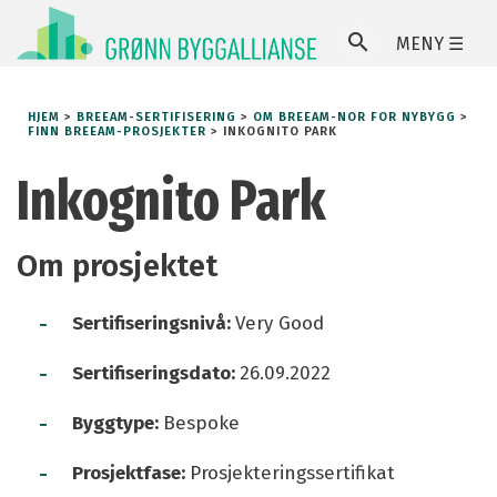
MENY ☰
SØ
HJEM
>
BREEAM-SERTIFISERING
>
OM BREEAM-NOR FOR NYBYGG
>
FINN BREEAM-PROSJEKTER
>
INKOGNITO PARK
Inkognito Park
Om prosjektet
-
Sertifiseringsnivå:
Very Good
-
Sertifiseringsdato:
26.09.2022
-
Byggtype:
Bespoke
-
Prosjektfase:
Prosjekteringssertifikat