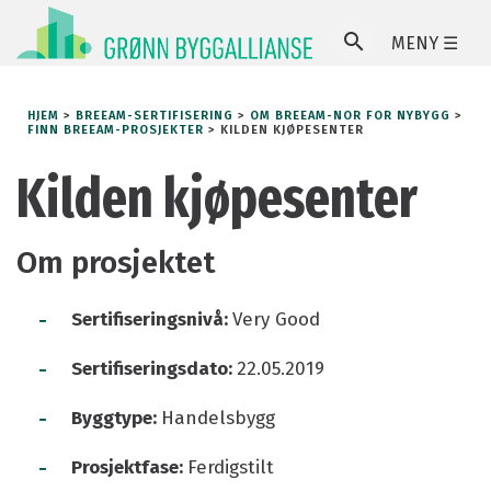
MENY ☰
SØ
HJEM
>
BREEAM-SERTIFISERING
>
OM BREEAM-NOR FOR NYBYGG
>
FINN BREEAM-PROSJEKTER
>
KILDEN KJØPESENTER
Kilden kjøpesenter
Om prosjektet
-
Sertifiseringsnivå:
Very Good
-
Sertifiseringsdato:
22.05.2019
-
Byggtype:
Handelsbygg
-
Prosjektfase:
Ferdigstilt