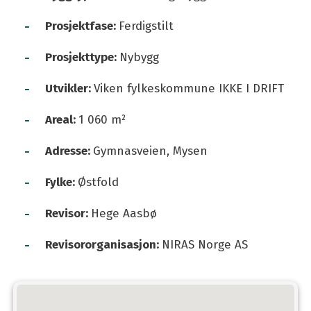
-
Prosjektfase:
Ferdigstilt
-
Prosjekttype:
Nybygg
-
Utvikler:
Viken fylkeskommune IKKE I DRIFT
-
Areal:
1 060 m²
-
Adresse:
Gymnasveien, Mysen
-
Fylke:
Østfold
-
Revisor:
Hege Aasbø
-
Revisororganisasjon:
NIRAS Norge AS