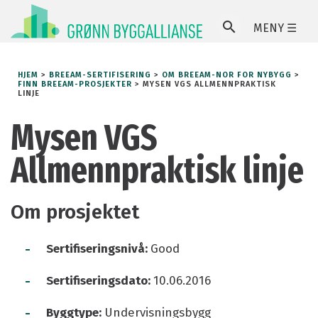
MENY ☰
SØ
HJEM
>
BREEAM-SERTIFISERING
>
OM BREEAM-NOR FOR NYBYGG
>
FINN BREEAM-PROSJEKTER
>
MYSEN VGS ALLMENNPRAKTISK
LINJE
Mysen VGS
Allmennpraktisk linje
Om prosjektet
-
Sertifiseringsnivå:
Good
-
Sertifiseringsdato:
10.06.2016
-
Byggtype:
Undervisningsbygg