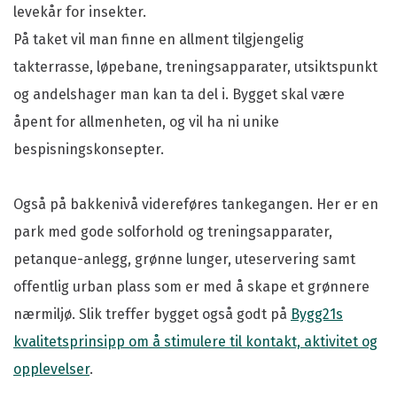
levekår for insekter.
På taket vil man finne en allment tilgjengelig
takterrasse, løpebane, treningsapparater, utsiktspunkt
og andelshager man kan ta del i. Bygget skal være
åpent for allmenheten, og vil ha ni unike
bespisningskonsepter.
Også på bakkenivå videreføres tankegangen. Her er en
park med gode solforhold og treningsapparater,
petanque-anlegg, grønne lunger, uteservering samt
offentlig urban plass som er med å skape et grønnere
nærmiljø. Slik treffer bygget også godt på
Bygg21s
kvalitetsprinsipp om å stimulere til kontakt, aktivitet og
opplevelser
.