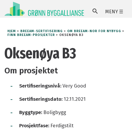
MENY ☰
SØ
HJEM
>
BREEAM-SERTIFISERING
>
OM BREEAM-NOR FOR NYBYGG
>
FINN BREEAM-PROSJEKTER
>
OKSENØYA B3
Oksenøya B3
Om prosjektet
-
Sertifiseringsnivå:
Very Good
-
Sertifiseringsdato:
12.11.2021
-
Byggtype:
Boligbygg
-
Prosjektfase:
Ferdigstilt