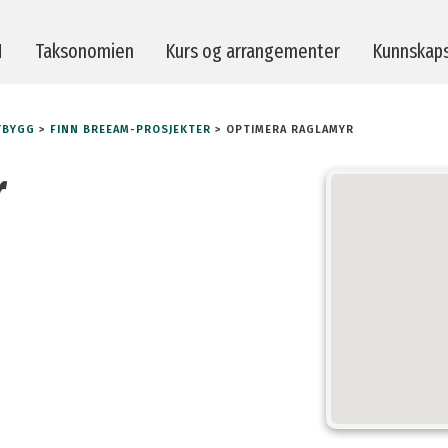
M
Taksonomien
Kurs og arrangementer
Kunnskap
YBYGG
>
FINN BREEAM-PROSJEKTER
>
OPTIMERA RAGLAMYR
erktøy
Strakstiltak
r
evisorer
Taksonomien
ører av byggeprodukter
Prosjekter
-prosjekter
Publikasjoner
lp
Se tidligere foredrag
spørsmål
Kvalitetsrosen