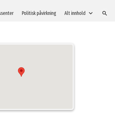
ssenter
Politisk påvirkning
Alt innhold
SØK
BREEAM-kurs
Taksonomi og bærekraftsrapportering
Klimagassberegninger i byggeprosjekter
E-læring: BREEAM In-Use revisorkurs
Medlemsarrangementer
Andre arrangement