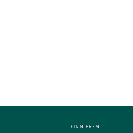
deler
Månedens prosjekt
er
Politisk påvirkning
angementer
Lederartikler
mmer
Nyhetsrom
m
Meld deg på nyhetsbrev
FINN FREM