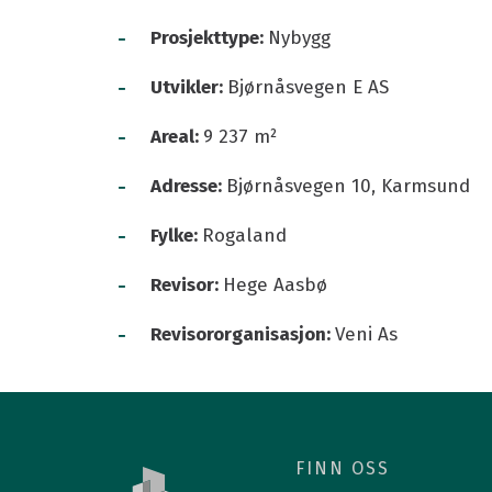
Kurs i grønn eiendomsdrift
Medlemsfor
-
Prosjekttype:
Nybygg
Årets grønne driftsteam
Medlemspris
-
BREEAM-NOR In-Use
Medlemsarr
Utvikler:
Bjørnåsvegen E AS
Grønn driftskonferanse
Våre medle
-
Areal:
9 237 m²
Fang energityven
Grønt podiu
-
Adresse:
Bjørnåsvegen 10, Karmsund
-
Fylke:
Rogaland
-
Revisor:
Hege Aasbø
Presse og logo
-
Revisororganisasjon:
Veni As
BREEAM-hjelp
Finn en ansatt
FINN OSS