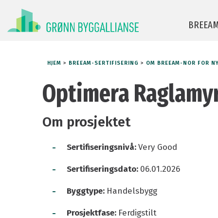
BREEA
HJEM
>
BREEAM-SERTIFISERING
>
OM BREEAM-NOR FOR N
BREEAM-NOR for nybygg
Manual og v
Optimera Raglamy
BREEAM Infrastructure
Finn AP og r
BREEAM-NOR In-Use
For leverand
Om prosjektet
BREEAM Communities
BREEAM-NOR
-
Sertifiseringsnivå:
Very Good
BREEAM-hje
Ofte stilte 
-
Sertifiseringsdato:
06.01.2026
-
Byggtype:
Handelsbygg
-
Prosjektfase:
Ferdigstilt