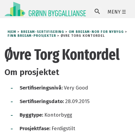
MENY ☰
SØ
HJEM
>
BREEAM-SERTIFISERING
>
OM BREEAM-NOR FOR NYBYGG
>
FINN BREEAM-PROSJEKTER
>
ØVRE TORG KONTORDEL
Øvre Torg Kontordel
Om prosjektet
-
Sertifiseringsnivå:
Very Good
-
Sertifiseringsdato:
28.09.2015
-
Byggtype:
Kontorbygg
-
Prosjektfase:
Ferdigstilt