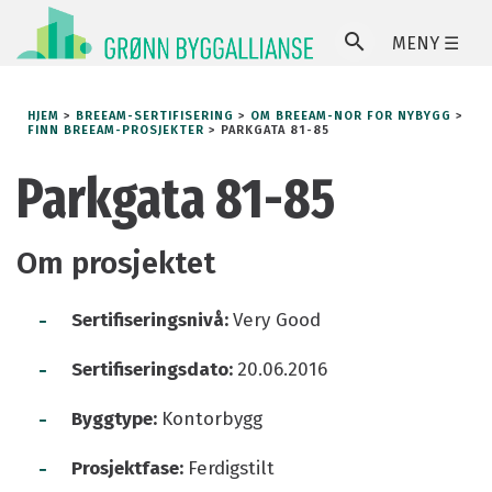
MENY ☰
SØ
HJEM
>
BREEAM-SERTIFISERING
>
OM BREEAM-NOR FOR NYBYGG
>
FINN BREEAM-PROSJEKTER
>
PARKGATA 81-85
Parkgata 81-85
Om prosjektet
-
Sertifiseringsnivå:
Very Good
-
Sertifiseringsdato:
20.06.2016
-
Byggtype:
Kontorbygg
-
Prosjektfase:
Ferdigstilt