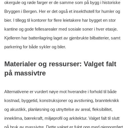
okergule og røde farger er de samme som på bygg i historiske
Bryggen i Bergen. Her er det også et insekthotell for humler og
bier. I tillegg til kontorer for flere leietakere har bygget en stor
kantine og gode fellesarealer med sosiale soner i hver etasje.
Kjelleren har batterilagring laget av gjenbrukte bilbatterier, samt
parkering for både sykler og biler.
Materialer og ressurser: Valget falt
på massivtre
Alternativene er vurdert nøye mot hverandre i forhold til både
kostnad, byggetid, konstruksjoner og avstivning, brannteknikk
og akustikk, planløsning og utnyttelse av areal, fleksibilitet,
inneklima, bærekraft, miljøprofil og arkitektur. Valget falt til slutt
på bruk av massivtre. Dette valget er fulgt opp med gjennomført