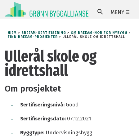
MENY ☰
SØ
HJEM
>
BREEAM-SERTIFISERING
>
OM BREEAM-NOR FOR NYBYGG
>
FINN BREEAM-PROSJEKTER
>
ULLERÅL SKOLE OG IDRETTSHALL
Ullerål skole og
idrettshall
Om prosjektet
-
Sertifiseringsnivå:
Good
-
Sertifiseringsdato:
07.12.2021
-
Byggtype:
Undervisningsbygg