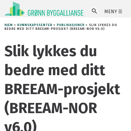
MENY ☰
SØ
HJEM
>
KUNNSKAPSSENTER
>
PUBLIKASJONER
>
SLIK LYKKES DU
BEDRE MED DITT BREEAM-PROSJEKT (BREEAM-NOR V6.0)
Slik lykkes du
bedre med ditt
BREEAM-prosjekt
(BREEAM-NOR
v6.0)